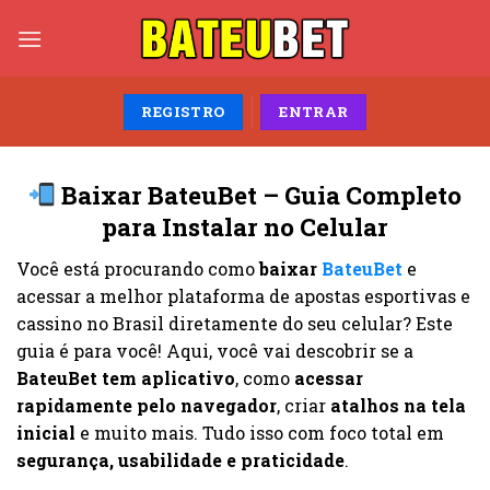
Skip
to
content
REGISTRO
ENTRAR
Baixar BateuBet – Guia Completo
para Instalar no Celular
Você está procurando como
baixar
BateuBet
e
acessar a melhor plataforma de apostas esportivas e
cassino no Brasil diretamente do seu celular? Este
guia é para você! Aqui, você vai descobrir se a
BateuBet tem aplicativo
, como
acessar
rapidamente pelo navegador
, criar
atalhos na tela
inicial
e muito mais. Tudo isso com foco total em
segurança, usabilidade e praticidade
.