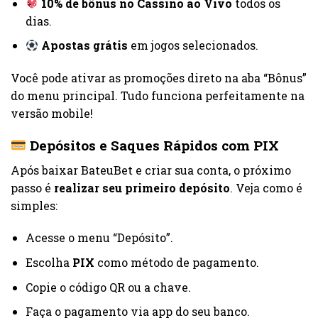
10% de bônus no Cassino ao Vivo
todos os
dias.
Apostas grátis
em jogos selecionados.
Você pode ativar as promoções direto na aba “Bônus”
do menu principal. Tudo funciona perfeitamente na
versão mobile!
Depósitos e Saques Rápidos com PIX
Após baixar BateuBet e criar sua conta, o próximo
passo é
realizar seu primeiro depósito
. Veja como é
simples:
Acesse o menu “Depósito”.
Escolha
PIX
como método de pagamento.
Copie o código QR ou a chave.
Faça o pagamento via app do seu banco.