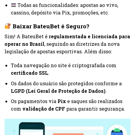
Todas as funcionalidades: apostas ao vivo,
cassino, depósito via Pix, promoções, etc.
Baixar BateuBet é Seguro?
Sim! A BateuBet é
regulamentada e licenciada para
operar no Brasil
, seguindo as diretrizes da nova
legislação de apostas esportivas. Além disso:
Toda navegação no site é criptografada com
certificado SSL
.
Os dados do usuário são protegidos conforme a
LGPD (Lei Geral de Proteção de Dados)
.
Os pagamentos via
Pix
e saques são realizados
com
validação de CPF
para garantir segurança.