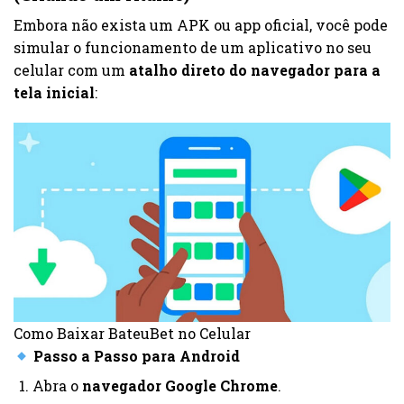
Embora não exista um APK ou app oficial, você pode
simular o funcionamento de um aplicativo no seu
celular com um
atalho direto do navegador para a
tela inicial
:
Como Baixar BateuBet no Celular
Passo a Passo para Android
Abra o
navegador Google Chrome
.